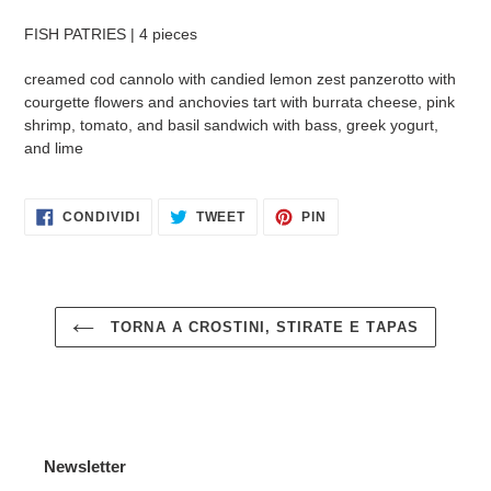
Inserimento
del
FISH PATRIES | 4 pieces
prodotto
nel
creamed cod cannolo with candied lemon zest panzerotto with
carrello
courgette flowers and anchovies tart with burrata cheese, pink
shrimp, tomato, and basil sandwich with bass, greek yogurt,
and lime
CONDIVIDI
TWITTA
PINNA
CONDIVIDI
TWEET
PIN
SU
SU
SU
FACEBOOK
TWITTER
PINTEREST
TORNA A CROSTINI, STIRATE E TAPAS
Newsletter