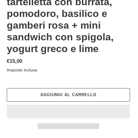
tartelletta con burrata,
pomodoro, basilico e
gamberi rosa + mini
sandwich con spigola,
yogurt greco e lime
Prezzo
€15,00
di
Imposte incluse.
listino
AGGIUNGI AL CARRELLO