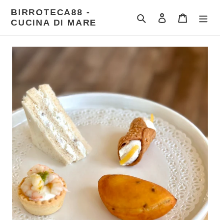
Vai
BIRROTECA88 -
direttamente
Cerca
Accedi
Carrello
CUCINA DI MARE
ai
contenuti