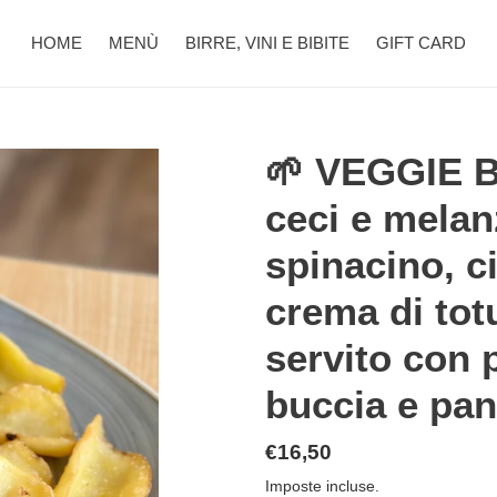
HOME
MENÙ
BIRRE, VINI E BIBITE
GIFT CARD
🌱 VEGGIE B
ceci e mela
spinacino, ci
crema di tot
servito con p
buccia e pan
Prezzo
€16,50
di
Imposte incluse.