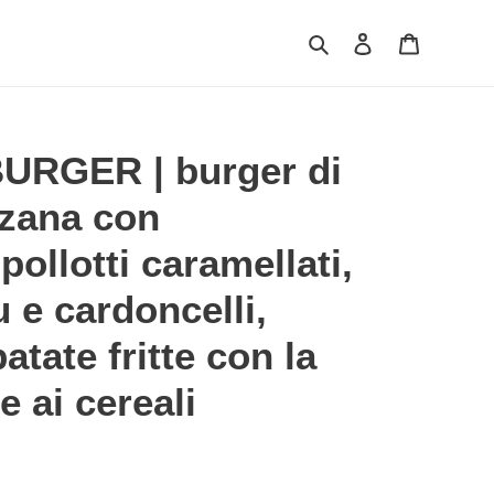
Cerca
Accedi
Carrello
URGER | burger di
nzana con
pollotti caramellati,
u e cardoncelli,
atate fritte con la
e ai cereali