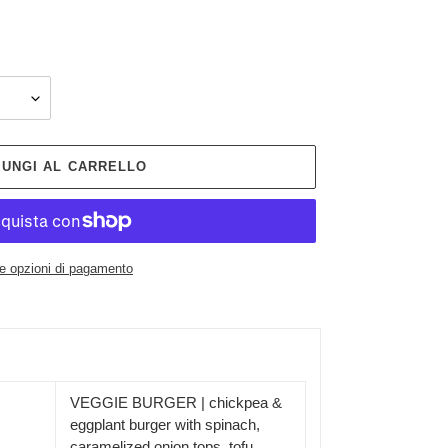
IUNGI AL CARRELLO
re opzioni di pagamento
VEGGIE BURGER | chickpea &
eggplant burger with spinach,
caramelized onion tops, tofu