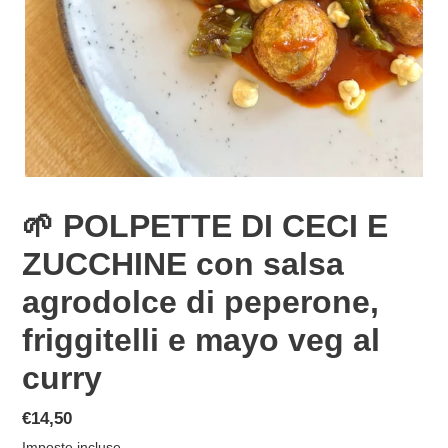
🌱 POLPETTE DI CECI E
ZUCCHINE con salsa
agrodolce di peperone,
friggitelli e mayo veg al
curry
Prezzo
€14,50
di
Imposte incluse.