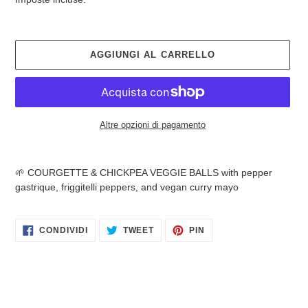
listino
AGGIUNGI AL CARRELLO
Altre opzioni di pagamento
Inserimento
del
🌱 COURGETTE & CHICKPEA VEGGIE BALLS with pepper
prodotto
gastrique, friggitelli peppers, and vegan curry mayo
nel
carrello
CONDIVIDI
TWITTA
PINNA
CONDIVIDI
TWEET
PIN
SU
SU
SU
FACEBOOK
TWITTER
PINTEREST