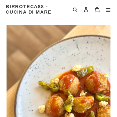
Vai
BIRROTECA88 -
direttamente
Cerca
Accedi
Carrello
CUCINA DI MARE
ai
contenuti