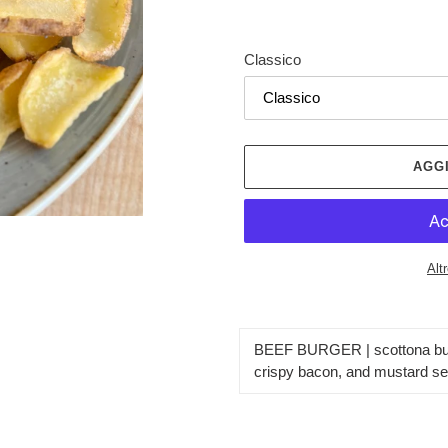
listino
Classico
AGG
Alt
Inserimento
del
BEEF BURGER | scottona b
prodotto
crispy bacon, and mustard
se
nel
carrello