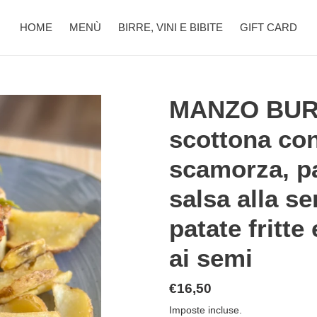
HOME
MENÙ
BIRRE, VINI E BIBITE
GIFT CARD
MANZO BURG
scottona con 
scamorza, p
salsa alla s
patate fritte
ai semi
Prezzo
€16,50
di
Imposte incluse.