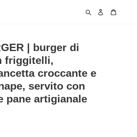
Cerca
Accedi
Carrello
ER | burger di
friggitelli,
ancetta croccante e
enape, servito con
 e pane artigianale