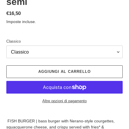
semi
Prezzo
€16,50
di
Imposte incluse.
listino
Classico
AGGIUNGI AL CARRELLO
Altre opzioni di pagamento
Inserimento
del
FISH BURGER | bass burger
with Nerano-style courgettes,
prodotto
squacquerone cheese, and crispy
served with fries* &