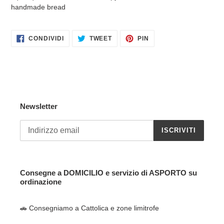
nel
handmade bread
carrello
CONDIVIDI
TWITTA
PINNA
CONDIVIDI
TWEET
PIN
SU
SU
SU
FACEBOOK
TWITTER
PINTEREST
Newsletter
ISCRIVITI
Consegne a DOMICILIO e servizio di ASPORTO su
ordinazione
🚗 Consegniamo a Cattolica e zone limitrofe