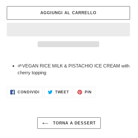
AGGIUNGI AL CARRELLO
Inserimento
del
🌱VEGAN RICE MILK & PISTACHIO ICE CREAM with
prodotto
cherry topping
nel
carrello
CONDIVIDI
TWITTA
PINNA
CONDIVIDI
TWEET
PIN
SU
SU
SU
FACEBOOK
TWITTER
PINTEREST
TORNA A DESSERT