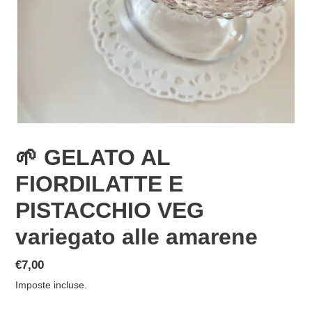
🌱 GELATO AL
FIORDILATTE E
PISTACCHIO VEG
variegato alle amarene
Prezzo
€7,00
di
Imposte incluse.
listino