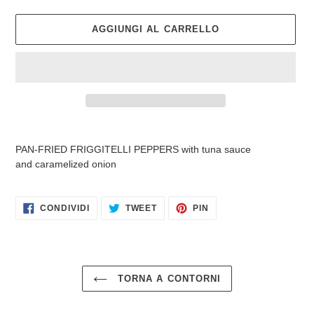
AGGIUNGI AL CARRELLO
Inserimento
del
PAN-FRIED FRIGGITELLI PEPPERS with tuna sauce
prodotto
and
caramelized onion
nel
carrello
CONDIVIDI
TWITTA
PINNA
CONDIVIDI
TWEET
PIN
SU
SU
SU
FACEBOOK
TWITTER
PINTEREST
TORNA A CONTORNI