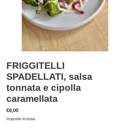
FRIGGITELLI
SPADELLATI, salsa
tonnata e cipolla
caramellata
Prezzo
€8,00
di
Imposte incluse.
listino