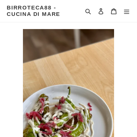
Vai
BIRROTECA88 -
direttamente
Cerca
Accedi
Carrello
CUCINA DI MARE
ai
contenuti